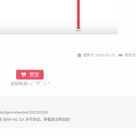
更新于
2026-02-25
阅读次
赞赏
请我喝[茶]~(￣▽￣)~*
-intelligence/webrtc/20210325/
用
BY-NC-SA
许可协议。转载请注明出处！