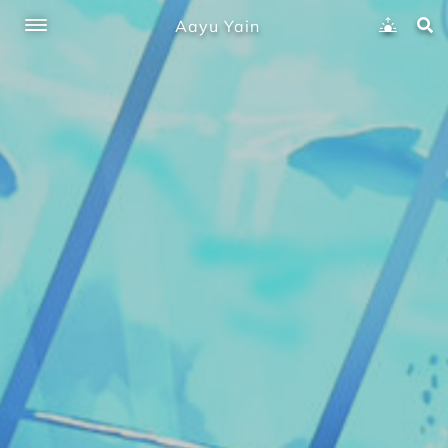
Aayu Yain