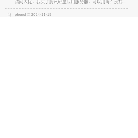
请问大佬，我买了腾讯轻量应用服务器，可以用吗？没找到root密码在哪里呢？
phenol @ 2024-11-15
请教大佬，一路跟随大佬设置，在webdav最后一步出了问题，设置好同步文件夹，显示main之后，思源笔记同步时显示 “同步失败：锁定云端同步目录失败，请稍后再试 (Provider: WebDAV)
新手Nas @ 2024-11-08
ssh: connect to host 我的域名 port 2222: Connection timed outfatal: Could not read from remote repositor
随机文章
人工智能
YOLOv5
YOLOv5-环境安装配置
英语学习之路
发音
英语-音标纠正和巩固
不看会后悔的实用技巧分享
源码解析
思源笔记
思源笔记源码解析之kernel篇（十）model