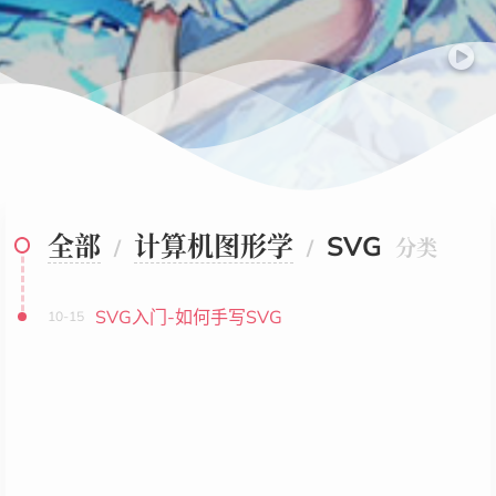
全部
计算机图形学
SVG
/
/
分类
SVG入门-如何手写SVG
10-15