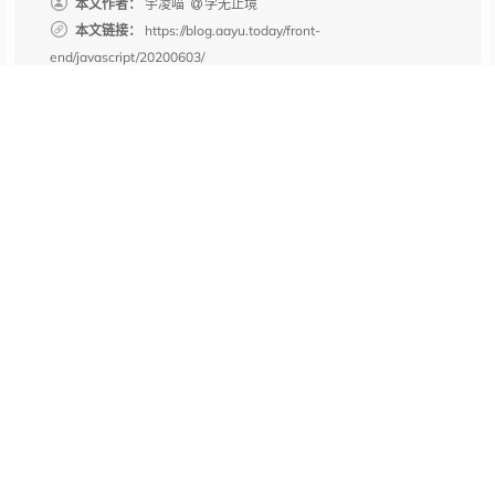
本文作者：
宇凌喵
学无止境
本文链接：
https://blog.aayu.today/front-
end/javascript/20200603/
版权声明：
本站所有文章除特别声明外，均采用
BY-NC-SA
许可协议。转载请注明出处！
上一篇
机器学习修炼之PyTorch
Pytorch-Pytorch安装
下一篇
HTML5
前端-HTML5语义元素的正确用法