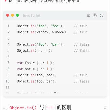
返回值：表示两个参数是否相同的布尔值
Object
.
is
(
'foo'
,
'foo'
)
;
// true
Object
.
is
(
window
,
 window
)
;
// true
Object
.
is
(
'foo'
,
'bar'
)
;
// false
Object
.
is
(
[
]
,
[
]
)
;
// false
var
 foo 
=
{
a
:
1
}
;
var
 bar 
=
{
a
:
1
}
;
Object
.
is
(
foo
,
 foo
)
;
// true
Object
.
is
(
foo
,
 bar
)
;
// false
Object
.
is
(
null
,
null
)
;
// true
// 特例
与
的区别
#
Object.is()
===