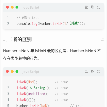
// 输出 true
console
.
log
(
Number
.
isNaN
(
1
/
'测试'
)
)
;
二者的区别
#
Number.isNaN 与 isNaN 最的区别是，Number.isNaN 不
存在类型转换的行为。
isNaN
(
NaN
)
;
// true
isNaN
(
'A String'
)
;
// true
isNaN
(
undefined
)
;
// true
isNaN
(
{
}
)
;
// true
Number
.
isNaN
(
NaN
)
;
// true