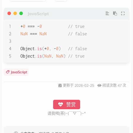
Object
.
is
(
0
,
-
0
)
;
// false
Object
.
is
(
-
0
,
-
0
)
;
// true
Object
.
is
(
NaN
,
0
/
0
)
;
// true
+
0
===
-
0
// true
NaN
===
NaN
// false
Object
.
is
(
+
0
,
-
0
)
// false
Object
.
is
(
NaN
,
NaN
)
// true
JavaScript
更新于
2026-02-25
阅读次数
47
次
赞赏
请我喝[茶]~(￣▽￣)~*