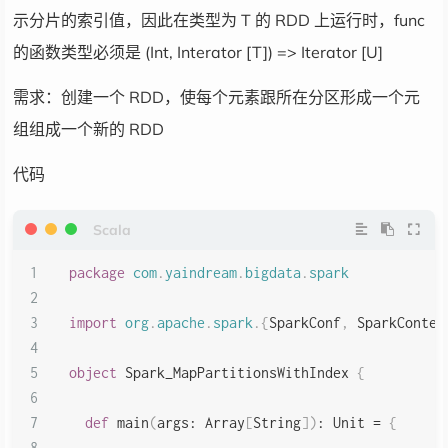
示分片的索引值，因此在类型为 T 的 RDD 上运行时，func
//mapPartitions 算子
的函数类型必须是 (Int, Interator [T]) => Iterator [U]
val
 listRDD 
=
 sc
.
makeRDD
(
1
 to 
10
)
需求：创建一个 RDD，使每个元素跟所在分区形成一个元
//mapPartitions 可以对一个 RDD 中的所有
组组成一个新的 RDD
//mapPartitions 效率优于 map 算子，
//mapPartitions 可能会出现内存溢出（OOM）
代码
val
 mapPartitionsRDD 
=
 listRDD
.
mapPartition
      datas
.
map
(
data 
=>
 data 
*
2
)
}
)
package
com
.
yaindream
.
bigdata
.
spark
    mapPartitionsRDD
.
collect
(
)
.
foreach
(
println
)
import
org
.
apache
.
spark
.
{
SparkConf
,
 SparkContex
}
object
 Spark_MapPartitionsWithIndex 
{
}
def
 main
(
args
:
 Array
[
String
]
)
:
Unit
=
{