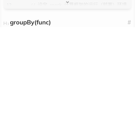
// 设定 spark 计算框架的运行（部署）环境
val
 config 
=
new
 SparkConf
(
)
.
setMaster
(
"loc
groupBy(func)
#
// 创建 spark 上下文对象
val
 sc 
=
new
 SparkContext
(
config
)
作用：分组，按照传入函数的返回值进行分组。将相同的
key 对应的值放入一个迭代器
//glom 算子
val
 listRDD 
=
 sc
.
makeRDD
(
1
 to 
10
,
4
)
需求：创建一个 RDD，按照元素模以 2 的值进行分组
代码
val
 glomRDD 
=
 listRDD
.
glom
(
)
    glomRDD
.
collect
(
)
.
foreach
(
array 
=>
{
      println
(
array
.
mkString
(
","
)
)
package
com
.
yaindream
.
bigdata
.
spark
}
)
import
org
.
apache
.
spark
.
{
SparkConf
,
 SparkContex
}
object
 Spark_GroupBy 
{
}