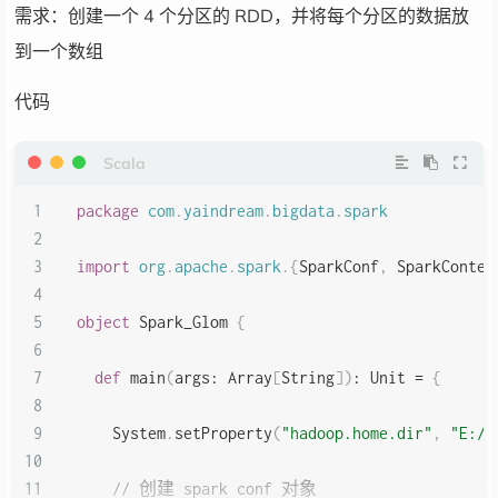
val
 listRDD 
=
 sc
.
makeRDD
(
Array
(
List
(
1
,
2
)
,
 
需求：创建一个 4 个分区的 RDD，并将每个分区的数据放
到一个数组
val
 flatMapRDD 
=
 listRDD
.
flatMap
(
datas 
=>
 d
代码
    flatMapRDD
.
collect
(
)
.
foreach
(
println
)
}
package
com
.
yaindream
.
bigdata
.
spark
}
import
org
.
apache
.
spark
.
{
SparkConf
,
 SparkContex
object
 Spark_Glom 
{
def
 main
(
args
:
 Array
[
String
]
)
:
Unit
=
{
    System
.
setProperty
(
"hadoop.home.dir"
,
"E:/_
// 创建 spark conf 对象