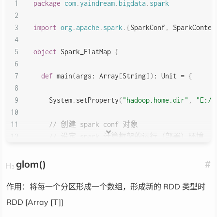
package
com
.
yaindream
.
bigdata
.
spark
    tupleRDD
.
collect
(
)
.
foreach
(
println
)
import
org
.
apache
.
spark
.
{
SparkConf
,
 SparkContex
}
object
 Spark_FlatMap 
{
}
def
 main
(
args
:
 Array
[
String
]
)
:
Unit
=
{
    System
.
setProperty
(
"hadoop.home.dir"
,
"E:/_
// 创建 spark conf 对象
// 设定 spark 计算框架的运行（部署）环境
val
 config 
=
new
 SparkConf
(
)
.
setMaster
(
"loc
glom()
#
// 创建 spark 上下文对象
val
 sc 
=
new
 SparkContext
(
config
)
作用：将每一个分区形成一个数组，形成新的 RDD 类型时
RDD [Array [T]]
//flatMap 算子