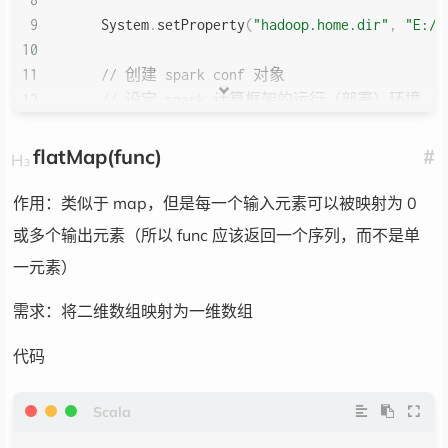
    System
.
setProperty
(
"hadoop.home.dir"
,
"E:/_
// 创建 spark conf 对象
// 设定 spark 计算框架的运行（部署）环境
val
 config 
=
new
 SparkConf
(
)
.
setMaster
(
"loc
flatMap(func)
#
// 创建 spark 上下文对象
val
 sc 
=
new
 SparkContext
(
config
)
作用：类似于 map，但是每一个输入元素可以被映射为 0
或多个输出元素（所以 func 应该返回一个序列，而不是单
//mapPartitionsWithIndex 算子，指定两个分区
一元素）
val
 listRDD 
=
 sc
.
makeRDD
(
1
 to 
10
,
2
)
需求：将二维数组映射为一维数组
val
 tupleRDD 
=
 listRDD
.
mapPartitionsWithInd
case
(
num
,
 datas
)
=>
{
代码
        datas
.
map
(
(
_
,
"分区号："
+
 num
)
)
}
}