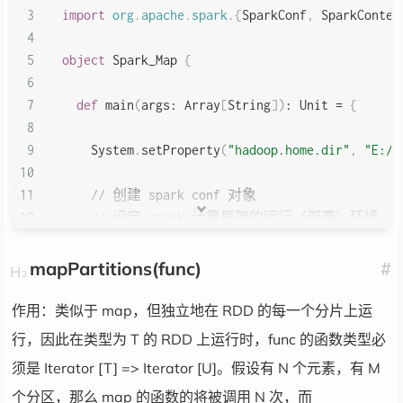
import
org
.
apache
.
spark
.
{
SparkConf
,
 SparkContex
object
 Spark_Map 
{
def
 main
(
args
:
 Array
[
String
]
)
:
Unit
=
{
    System
.
setProperty
(
"hadoop.home.dir"
,
"E:/_
// 创建 spark conf 对象
// 设定 spark 计算框架的运行（部署）环境
val
 config 
=
new
 SparkConf
(
)
.
setMaster
(
"loc
mapPartitions(func)
#
// 创建 spark 上下文对象
val
 sc 
=
new
 SparkContext
(
config
)
作用：类似于 map，但独立地在 RDD 的每一个分片上运
行，因此在类型为 T 的 RDD 上运行时，func 的函数类型必
//map 算子
须是 Iterator [T] => Iterator [U]。假设有 N 个元素，有 M
val
 listRDD 
=
 sc
.
makeRDD
(
1
 to 
10
)
个分区，那么 map 的函数的将被调用 N 次，而