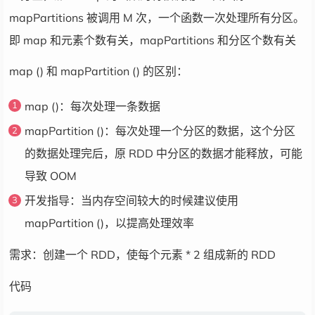
val
 mapRDD 
=
 listRDD
.
map
(
x 
=>
 x 
*
2
)
mapPartitions 被调用 M 次，一个函数一次处理所有分区。
即 map 和元素个数有关，mapPartitions 和分区个数有关
    mapRDD
.
collect
(
)
.
foreach
(
println
)
map () 和 mapPartition () 的区别：
}
map ()：每次处理一条数据
}
mapPartition ()：每次处理一个分区的数据，这个分区
的数据处理完后，原 RDD 中分区的数据才能释放，可能
导致 OOM
开发指导：当内存空间较大的时候建议使用
mapPartition ()，以提高处理效率
需求：创建一个 RDD，使每个元素 * 2 组成新的 RDD
代码