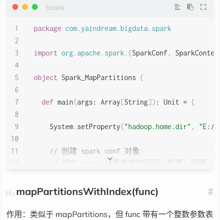
package
com
.
yaindream
.
bigdata
.
spark
import
org
.
apache
.
spark
.
{
SparkConf
,
 SparkContex
object
 Spark_MapPartitions 
{
def
 main
(
args
:
 Array
[
String
]
)
:
Unit
=
{
    System
.
setProperty
(
"hadoop.home.dir"
,
"E:/_
// 创建 spark conf 对象
// 设定 spark 计算框架的运行（部署）环境
val
 config 
=
new
 SparkConf
(
)
.
setMaster
(
"loc
mapPartitionsWithIndex(func)
#
// 创建 spark 上下文对象
val
 sc 
=
new
 SparkContext
(
config
)
作用：类似于 mapPartitions，但 func 带有一个整数参数表