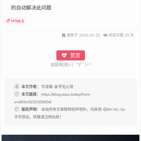
的自动解决此问题
HTML5
更新于
2026-02-25
阅读次数
29
次
赞赏
请我喝[茶]~(￣▽￣)~*
本文作者：
宇凌喵
学无止境
本文链接：
https://blog.aayu.today/front-
end/html5/20200604/
版权声明：
本站所有文章除特别声明外，均采用
BY-NC-SA
许可协议。转载请注明出处！