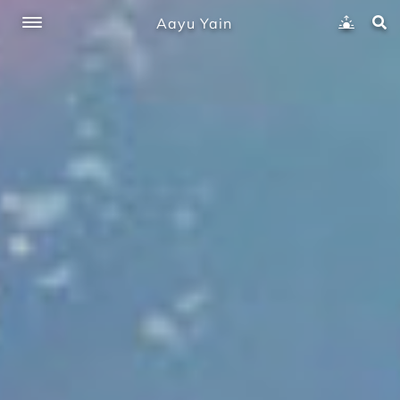
Aayu Yain