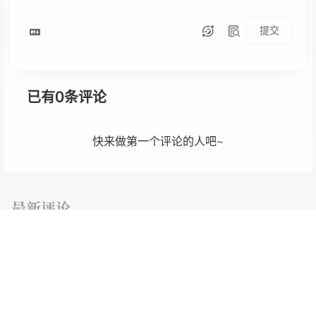
提交
0
已有
条评论
快来做第一个评论的人吧~
最新评论
mp4网 @ 316 天前
申请友链名字：mp4网网址：http://mp4wang.cc
molu @ 2025-03-01
大佬，前面安装宝塔的教程，按照步骤操作下来，在访问站点那一步，浏览器无法访问可能是什么原因？然后myphp那个也无法访问尝试安全端口放行了888，8891这些，都是显示未使用状态