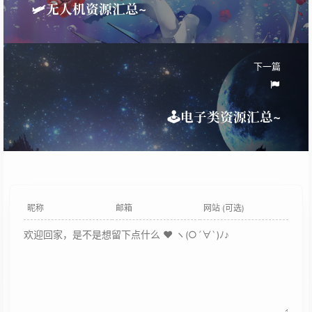
🛩️无人机资源汇总~
下一篇
🕹️电子类资源汇总~