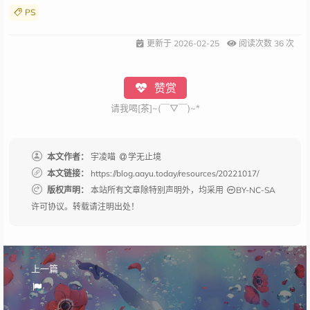
PS
更新于
2026-02-25
阅读次数
36
次
赞赏
请我喝[茶]~(￣▽￣)~*
本文作者：
宇凌喵
学无止境
本文链接：
https://blog.aayu.today/resources/20221017/
版权声明：
本站所有文章除特别声明外，均采用
BY-NC-SA
许可协议。转载请注明出处！
上一篇