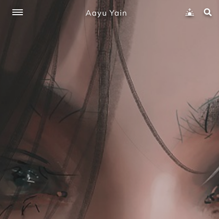
Aayu Yain