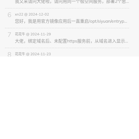
我又来请问大佬啦，请问用同一个极空间服务，部署2个思源笔记号能不能行？容器是要创建2份吗，还是只加端口就行了？
xn22 @ 2024-12-02
您好，我是用官方镜像应用后一直重启/opt/siyuan/entrypoint.sh –lang=zh_CN –accessAuthCode=123456789
花花牛 @ 2024-11-29
大佬，绑定域名后、未配置https服务前，从域名进入显示不是私密链接，然后让输入用户名密码，这个是哪里的用户名密码呢？
花花牛 @ 2024-11-23
请问大佬，我买了腾讯轻量应用服务器，可以用吗？没找到root密码在哪里呢？
phenol @ 2024-11-15
请教大佬，一路跟随大佬设置，在webdav最后一步出了问题，设置好同步文件夹，显示main之后，思源笔记同步时显示 “同步失败：锁定云端同步目录失败，请稍后再试 (Provider: WebDAV)
新手Nas @ 2024-11-08
ssh: connect to host 我的域名 port 2222: Connection timed outfatal: Could not read from remote repositor
随机文章