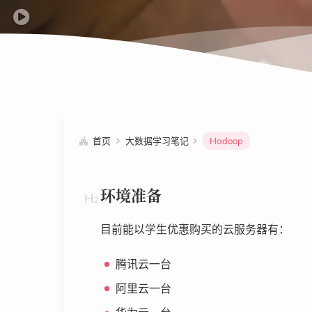
首页
大数据学习笔记
Hadoop
环境准备
目前能以学生优惠购买的云服务器有：
腾讯云一台
阿里云一台