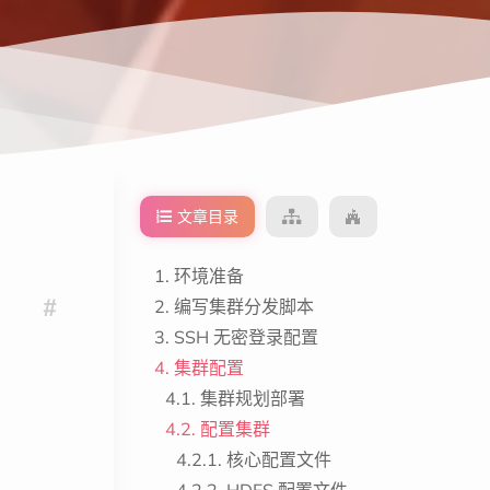
文章目录
1.
环境准备
#
2.
编写集群分发脚本
3.
SSH 无密登录配置
4.
集群配置
4.1.
集群规划部署
4.2.
配置集群
4.2.1.
核心配置文件