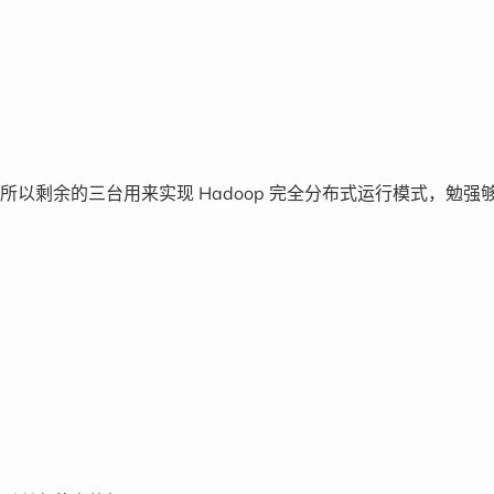
以剩余的三台用来实现 Hadoop 完全分布式运行模式，勉强