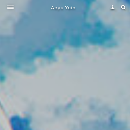
Aayu Yain