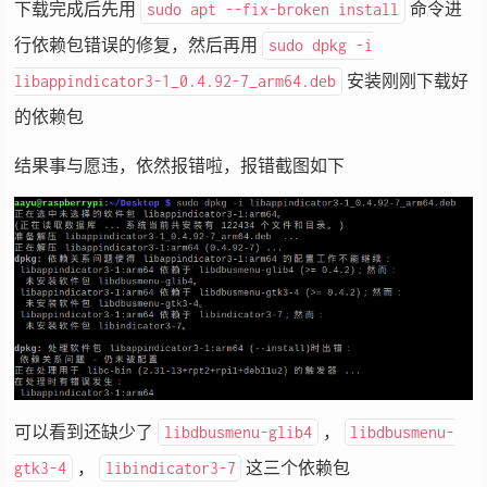
下载完成后先用
命令进
sudo apt --fix-broken install
行依赖包错误的修复，然后再用
sudo dpkg -i
安装刚刚下载好
libappindicator3-1_0.4.92-7_arm64.deb
的依赖包
结果事与愿违，依然报错啦，报错截图如下
可以看到还缺少了
，
libdbusmenu-glib4
libdbusmenu-
，
这三个依赖包
gtk3-4
libindicator3-7