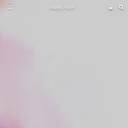
Aayu Yain