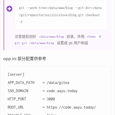
git --work-tree=/data/www/blog --git-dir=/data
/git/repositories/ylsislove/blog.git checkout 
注意提前创好
目录，并用
/data/www/blog
chown -R
设置成 git 用户和组
git:git /data/www/blog
app.ini 部分配置供参考
[server]

APP_DATA_PATH    = /data/gitea

SSH_DOMAIN       = code.aayu.today

HTTP_PORT        = 3000

ROOT_URL         = https://code.aayu.today/
