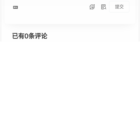
提交
0
已有
条评论
快来做第一个评论的人吧~
最新评论
mp4网 @ 318 天前
申请友链名字：mp4网网址：http://mp4wang.cc
molu @ 2025-03-01
大佬，前面安装宝塔的教程，按照步骤操作下来，在访问站点那一步，浏览器无法访问可能是什么原因？然后myphp那个也无法访问尝试安全端口放行了888，8891这些，都是显示未使用状态