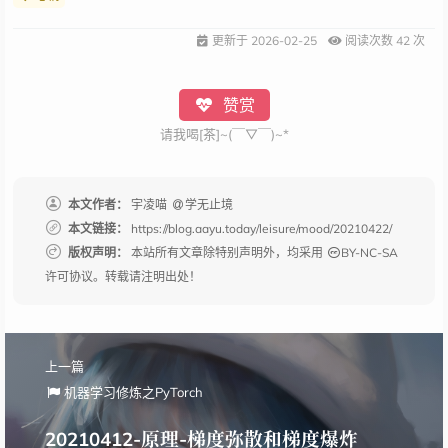
更新于
2026-02-25
阅读次数
42
次
赞赏
请我喝[茶]~(￣▽￣)~*
本文作者：
宇凌喵
学无止境
本文链接：
https://blog.aayu.today/leisure/mood/20210422/
版权声明：
本站所有文章除特别声明外，均采用
BY-NC-SA
许可协议。转载请注明出处！
上一篇
机器学习修炼之PyTorch
20210412-原理-梯度弥散和梯度爆炸