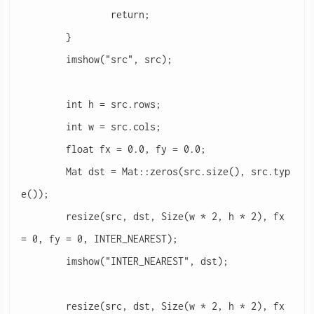
		return;

	}

	imshow("src", src);

	int h = src.rows;

	int w = src.cols;

	float fx = 0.0, fy = 0.0;

	Mat dst = Mat::zeros(src.size(), src.typ
e());

	resize(src, dst, Size(w * 2, h * 2), fx 
= 0, fy = 0, INTER_NEAREST);

	imshow("INTER_NEAREST", dst);

	resize(src, dst, Size(w * 2, h * 2), fx 