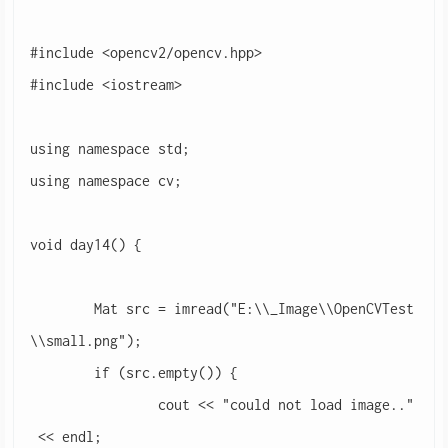
#include <opencv2/opencv.hpp>

#include <iostream>

using namespace std;

using namespace cv;

void day14() {

	Mat src = imread("E:\\_Image\\OpenCVTest
\\small.png");

	if (src.empty()) {

		cout << "could not load image.."
 << endl;
