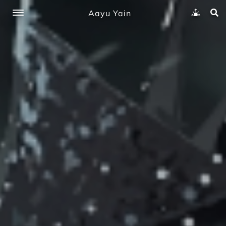
Aayu Yain