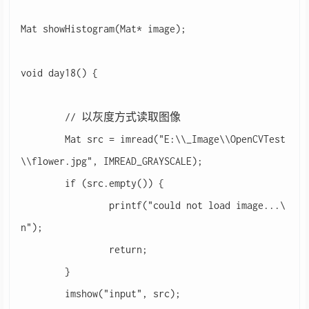
Mat showHistogram(Mat* image);

void day18() {

	// 以灰度方式读取图像

	Mat src = imread("E:\\_Image\\OpenCVTest
\\flower.jpg", IMREAD_GRAYSCALE);

	if (src.empty()) {

		printf("could not load image...\
n");

		return;

	}

	imshow("input", src);
