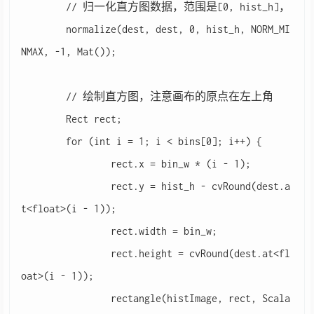
	// 归一化直方图数据，范围是[0, hist_h]，

	normalize(dest, dest, 0, hist_h, NORM_MI
NMAX, -1, Mat());

	// 绘制直方图，注意画布的原点在左上角

	Rect rect;

	for (int i = 1; i < bins[0]; i++) {

		rect.x = bin_w * (i - 1);

		rect.y = hist_h - cvRound(dest.a
t<float>(i - 1));

		rect.width = bin_w;

		rect.height = cvRound(dest.at<fl
oat>(i - 1));

		rectangle(histImage, rect, Scala