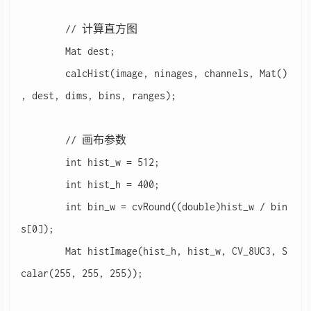
	// 计算直方图

	Mat dest;

	calcHist(image, ninages, channels, Mat()
, dest, dims, bins, ranges);

	// 画布参数

	int hist_w = 512;

	int hist_h = 400;

	int bin_w = cvRound((double)hist_w / bin
s[0]);

	Mat histImage(hist_h, hist_w, CV_8UC3, S
calar(255, 255, 255));
