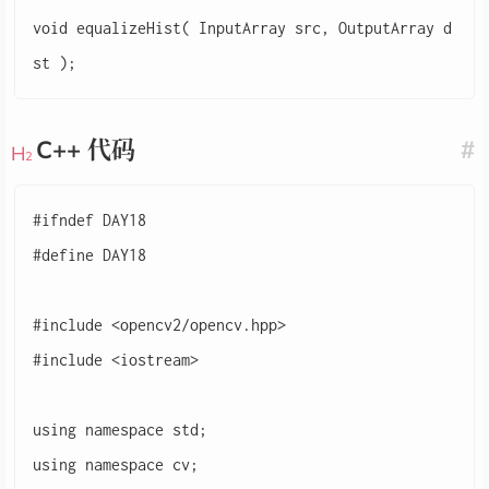
void equalizeHist( InputArray src, OutputArray d
C++ 代码
#
#ifndef DAY18

#define DAY18

#include <opencv2/opencv.hpp>

#include <iostream>

using namespace std;

using namespace cv;
