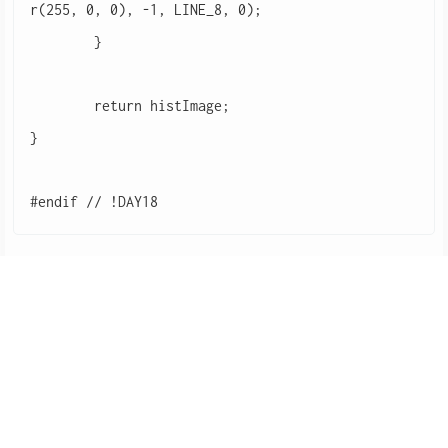
r(255, 0, 0), -1, LINE_8, 0);

	}

	return histImage;

}

结果展示
#