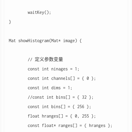
	waitKey();

}

Mat showHistogram(Mat* image) {

	// 定义参数变量

	const int ninages = 1;

	const int channels[] = { 0 };

	const int dims = 1;

	//const int bins[] = { 32 };

	const int bins[] = { 256 };

	float hranges[] = { 0, 255 };

	const float* ranges[] = { hranges };
