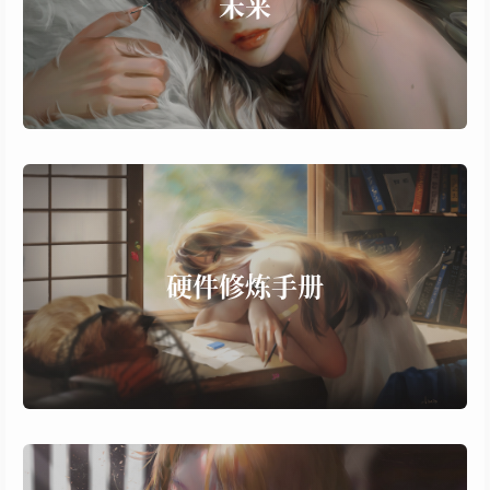
未来
XREAL
Unity3D
人机交互
more...
5 个子项，36 篇文章
硬件修炼手册
ZigBee
STM32
硬件修炼手册
树莓派
小熊派
随笔
物联网
more...
6 个子项，28 篇文章
清风明月