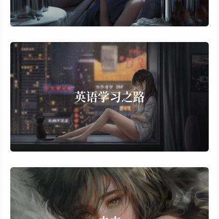
more...
11 个子项，77 篇文章
英语学习之路
口语
发音
英语学习之路
每日精读
日常小知识点
雅思备战
语法学习
more...
6 个子项，38 篇文章
未来
Rokid
HoloLens2开发笔记