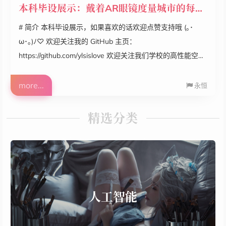
本科毕设展示：戴着AR眼镜度量城市的每一个角落
# 简介 本科毕设展示，如果喜欢的话欢迎点赞支持哦 (｡･
ω･｡)ﾉ♡ 欢迎关注我的 GitHub 主页：
https://github.com/ylsislove 欢迎关注我们学校的高性能空间
智能计算实验室（HPSCIL）：http://www.urbancomp.net/
如果有任何疑问，欢迎给我私信或留言，UP 主看到的话都会
more...
永恒
回复的～ # 视频链接 本科毕设展示：戴着 AR 眼镜度量城市
的每一个角落
精选分类
人工智能
OpenCV
FFmpeg
人工智能
WinRTC
WebRTC
书籍
YOLOv5