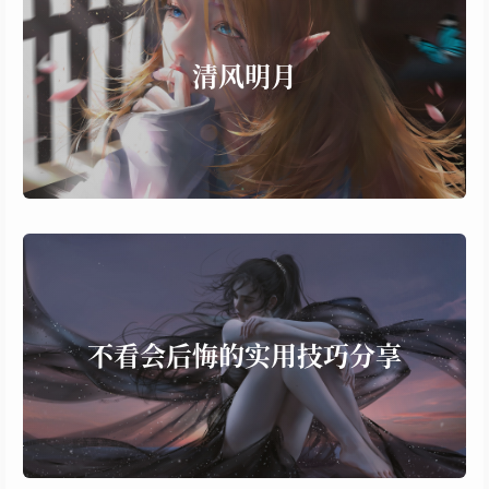
永恒
心情
清风明月
随笔
美食
more...
4 个子项，35 篇文章
不看会后悔的实用技巧分享
MacBook
Git使用技巧相关
不看会后悔的实用技巧分享
工具篇
个人博客
源码解析
杂七杂八
more...
7 个子项，41 篇文章