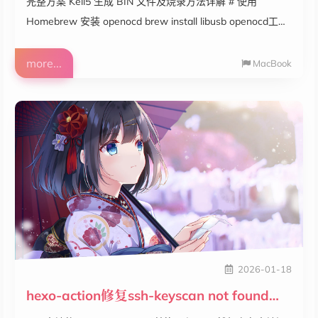
完整方案 Keil5 生成 BIN 文件及烧录方法详解 # 使用
Homebrew 安装 openocd brew install libusb openocd工具
说明： 工具 作用 libusb 提供用户态直接访问 USB 设备的能
力，绕过系统驱动限制 openocd 实现 ARM Cortex-M 调试
more...
MacBook
协议栈，充当 “调试服务器” 安装完成后，你可以通过以下命
令检查版本： openocd --version# 输出类似：Open On-
Chip Debugger 0.12.0# 文件格式区别 # AXF...
2026-01-18
hexo-action修复ssh-keyscan not found问题