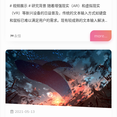
# 视频展示 # 研究背景 随着增强现实（AR）和虚拟现实
（VR）等新兴设备的日益普及，传统的文本输入方式如键盘
和鼠标已难以满足用户的需求。现有较成熟的文本输入解决
方案一是基于计算机视觉的手势识别，二是依赖手持控制器
的文本输入。然而，也存在着诸如设备成本高昂、使用易疲
more...
永恒
劳、文本输入效率低下等问题。 基于可穿戴传感器的文本输
入技术是一种有前景的研究方向。通过佩戴诸如指环、手环
和手套等形态的传感器设备，捕捉用户的手指和手部动作，
并将其转换为文本信息。但现有研究提出了不同于
QWERTY...
2021-05-13