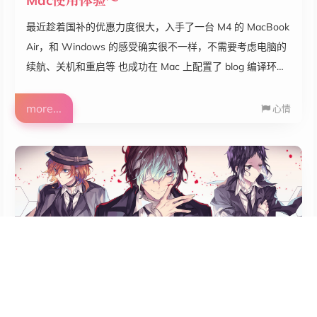
Mac使用体验～
最近趁着国补的优惠力度很大，入手了一台 M4 的 MacBook
Air，和 Windows 的感受确实很不一样，不需要考虑电脑的
续航、关机和重启等 也成功在 Mac 上配置了 blog 编译环
境，终于想拾起自己久违的 blog 记录了哈哈 后面会在此记
录下来 Mac 的一些使用体验，坚持记录自己的生活吧～ 在
more...
心情
Mac 上运行不同架构的 docker 容器
yuwang@YudeMacBook-Air github-actions-demo %
uname -aDarwin YudeMacBook-Air.local 24.6.0 Darwin
Kernel Version 24.6.0:...
2024-07-27